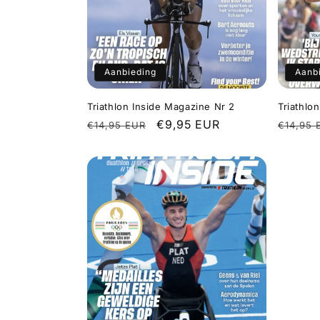
t
i
e
Aanbieding
Aanb
:
Triathlon Inside Magazine Nr 2
Triathlo
Normale
Aanbiedingsprijs
€9,95 EUR
Norma
€14,95 EUR
€14,95 
prijs
prijs