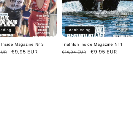
ieding
Aanbieding
n Inside Magazine Nr 3
Triathlon Inside Magazine Nr 1
le
Aanbiedingsprijs
€9,95 EUR
Normale
Aanbiedingsprijs
€9,95 EUR
EUR
€14,94 EUR
prijs