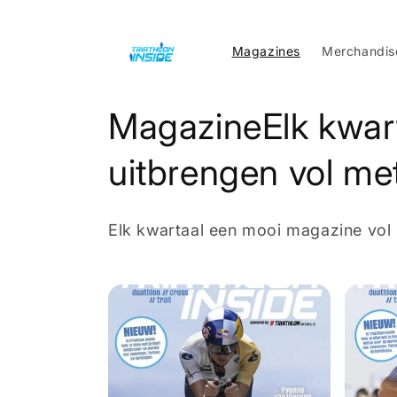
Meteen
naar de
content
Magazines
Merchandis
C
MagazineElk kwart
o
uitbrengen vol met
l
Elk kwartaal een mooi magazine vol 
l
e
c